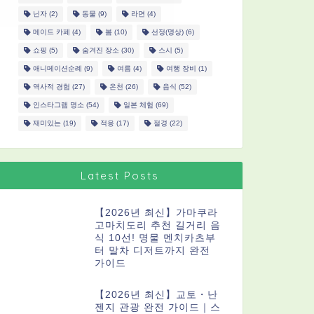
닌자
(2)
동물
(9)
라면
(4)
메이드 카페
(4)
봄
(10)
선정(명상)
(6)
쇼핑
(5)
숨겨진 장소
(30)
스시
(5)
애니메이션순례
(9)
여름
(4)
여행 장비
(1)
역사적 경험
(27)
온천
(26)
음식
(52)
인스타그램 명소
(54)
일본 체험
(69)
재미있는
(19)
적응
(17)
절경
(22)
Latest Posts
【2026년 최신】가마쿠라
고마치도리 추천 길거리 음
식 10선! 명물 멘치카츠부
터 말차 디저트까지 완전
가이드
【2026년 최신】교토・난
젠지 관광 완전 가이드｜스