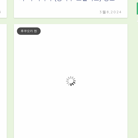
4
3월8,2024
후쿠오카 현