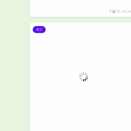
3월15,202
효고