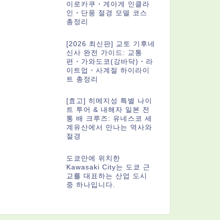
이로카쿠・게아게 인클라
인・단풍 절경 모델 코스
총정리
[2026 최신판] 교토 기후네
신사 완전 가이드: 교통
편・가와도코(강바닥)・라
이트업・사계절 하이라이
트 총정리
[효고] 히메지성 특별 나이
트 투어 & 내해자 일본 전
통 배 크루즈: 유네스코 세
계유산에서 만나는 역사와
절경
도쿄만에 위치한
Kawasaki City는 도쿄 근
교를 대표하는 산업 도시
중 하나입니다.