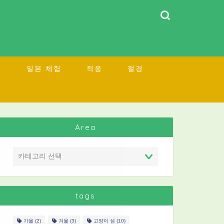
소
일본 체험
적응
절경
Area
tags
가을
(2)
겨울
(3)
고양이 섬
(10)