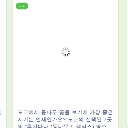
도쿄
언
도쿄에서 등나무 꽃을 보기에 가장 좋은
시기는 언제인가요? 도쿄의 선택된 7곳
의 "후지다나"(등나무 트렐리스) 명소