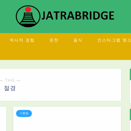
역사적 경험
온천
음식
인스타그램 명
― TAG ―
절경
기후현