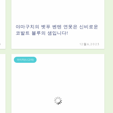
야마구치의 벳푸 벤텐 연못은 신비로운
코발트 블루의 샘입니다!
4
12월6,2023
아이치(나고야)