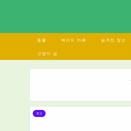
동물
메이드 카페
숨겨진 장소
고양이 섬
효고