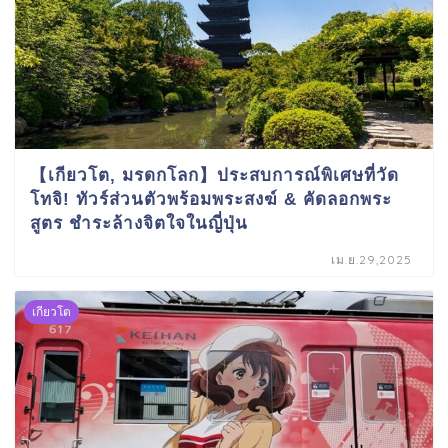
【เกียวโต, มรดกโลก】ประสบการณ์พิเศษที่วัด
โทจิ! ทัวร์ส่วนตัวพร้อมพระสงฆ์ & คัดลอกพระ
สูตร ชำระล้างจิตใจในญี่ปุ่น
เม.ย.29,2025
เกียวโต