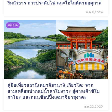
ริมลำธาร การประดับไฟ และไฮไลต์ตามฤดูกาล
ม.ค.9,2026
เกียวโต
คู่มือเที่ยวสถานีเดมาจิยานางิ เกียวโต: จาก
สามเหลี่ยมปากแม่น้ำคาโมงาวะ สู่ศาลเจ้าชิโม
กาโมะ และถนนช้อปปิ้งเดมาจิมาสุงาตะ
ธ.ค.22,2025