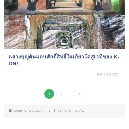
แสวงบุญดินแดนศักดิ์สิทธิ์ในเกียวโตสู่เวทีของ K-
ON!
ก.ค.23,2023
...
1
2
4
HOME
เที่ยวชมญี่ปุ่น
พื้นที่คันไซ
เกียวโต