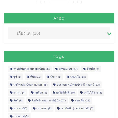
Area
tags
การเดินทางตามรอยอนิเมะ
(6)
จุดซ่อนเร้น
(27)
ช้อปปิ้ง
(5)
ซูชิ
(1)
ที่พัก
(13)
นินจา
(1)
น่าสนใจ
(14)
น่าโพสต์ลงอินสตาแกรม
(45)
ประสบการณ์ทางประวัติศาสตร์
(23)
ราเมน
(4)
ฤดูร้อน
(5)
ฤดูใบไม้ผลิ
(10)
ฤดูใบไม้ร่วง
(3)
สัตว์
(8)
สัมผัสประสบการณ์ญี่ปุ่น
(57)
ออนเซ็น
(21)
อาหาร
(50)
เกาะแมว
(9)
เซนซิตติ้ง (การทำสมาธิ)
(6)
เมดคาเฟ่
(5)