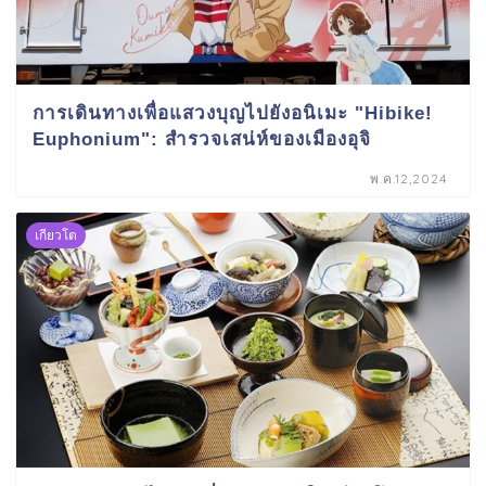
การเดินทางเพื่อแสวงบุญไปยังอนิเมะ "Hibike!
Euphonium": สำรวจเสน่ห์ของเมืองอุจิ
พ.ค.12,2024
เกียวโต