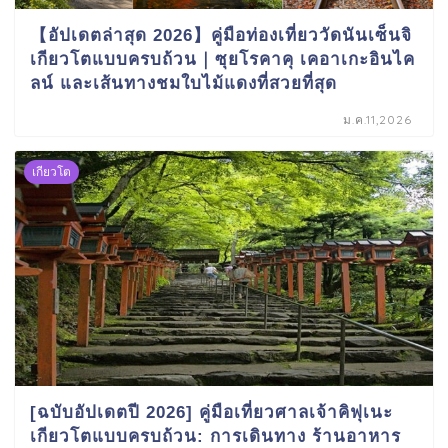
【อัปเดตล่าสุด 2026】คู่มือท่องเที่ยววัดนันเซ็นจิ
เกียวโตแบบครบถ้วน｜ซุยโรคาคุ เคอาเกะอินไค
ลน์ และเส้นทางชมใบไม้แดงที่สวยที่สุด
ม.ค.11,2026
เกียวโต
[ฉบับอัปเดตปี 2026] คู่มือเที่ยวศาลเจ้าคิฟุเนะ
เกียวโตแบบครบถ้วน: การเดินทาง ร้านอาหาร