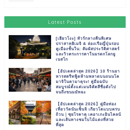
Latest Posts
[เฮียวโงะ] ทัวร์กลางคืนพิเศษ
ปราสาทฮิเมจิ & ล่องเรือญี่ปุ่นรอบ
คูเมืองชั้นใน: สัมผัสประวัติศาสตร์
และวิวตระการตาในมรดกโลกยู
เนสโก
【อัปเดตล่าสุด 2026】10 ร้านอา
หารสตรีทฟู้ดห้ามพลาดบนถนนโค
มาจิในคามาคุระ! คู่มือฉบับ
สมบูรณ์ตั้งแต่เมนจิคัตสึชื่อดังไป
จนถึงขนมมัทฉะ
【อัปเดตล่าสุด 2026】คู่มือท่อง
เที่ยววัดนันเซ็นจิ เกียวโตแบบครบ
ถ้วน｜ซุยโรคาคุ เคอาเกะอินไคลน์
และเส้นทางชมใบไม้แดงที่สวย
ที่สุด