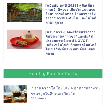
[ฉบับอัปเดตปี 2026] คู่มือเที่ยว
ศาลเจ้าคิฟุเนะ เกียวโตแบบครบ
ถ้วน: การเดินทาง ร้านอาหารริม
ลำธาร การประดับไฟ และไฮไลต์
ตามฤดูกาล
[คานากาวะ] ล่องเรือชมวิวกลาง
คืนโรงงานคาวาซากิและสัมผัส
ประสบการณ์คาเฟ่ LOVOT:
เพลิดเพลินไปกับวิวกลางคืนสไตล์
ไซเบอร์พังก์และหุ่นยนต์แสนผ่อน
คลาย
Monthly Popular Posts
7 ร้านคาวาโดโกะและ 4 อาหารกลางวัน
ราคาถูกในคิบุเนะ เกียวโต
558 views