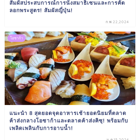
สัมผัสประสบการณ์การนั่งสมาธิเซนและการคัด
ลอกพระสูตร! สัมผัสญี่ปุ่น!
ก.พ.22,2024
โอซาก้า
แนะนำ 8 สุดยอดจุดอาหารเช้ายอดนิยมที่ตลาด
ค้าส่งกลางโอซาก้าและตลาดค้าส่งคิซุ! พร้อมกับ
เพลิดเพลินกับการอาบน้ำ!
ม.ค.15,2024