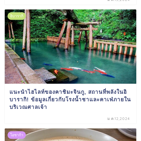
อิบารากิ
แนะนำไฮไลท์ของคาชิมะจินกู, สถานที่พลังในอิ
บารากิ! ข้อมูลเกี่ยวกับโรงน้ำชาและคาเฟ่ภายใน
บริเวณศาลเจ้า
ม.ค.12,2024
โอซาก้า