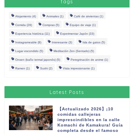
tags
Alojamiento
(4)
Animales
(1)
Café de sirvientas
(1)
Comida
(28)
Compras
(5)
Equipo de viaje
(1)
Experiencia histórica
(11)
Experimentar Japón
(33)
Instagrameable
(8)
Interesante
(3)
Isla de gatos
(5)
Lugar escondido
(5)
Meditación Zen (Sentado)
(5)
Onsen (baño termal japonés)
(5)
Peregrinación de anime
(1)
Ramen
(1)
Sushi
(2)
Vista impresionante
(1)
Latest Posts
【Actualizado 2026】¡10
comidas callejeras
imprescindibles en la calle
Komachi de Kamakura! Guía
completa desde el famoso