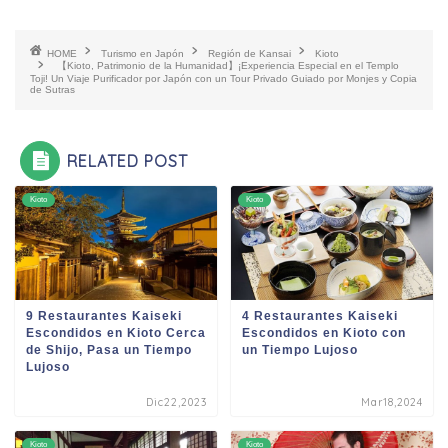
HOME
Turismo en Japón
Región de Kansai
Kioto
【Kioto, Patrimonio de la Humanidad】¡Experiencia Especial en el Templo
Toji! Un Viaje Purificador por Japón con un Tour Privado Guiado por Monjes y Copia
de Sutras
RELATED POST
Kioto
Kioto
9 Restaurantes Kaiseki
4 Restaurantes Kaiseki
Escondidos en Kioto Cerca
Escondidos en Kioto con
de Shijo, Pasa un Tiempo
un Tiempo Lujoso
Lujoso
Dic22,2023
Mar18,2024
Kioto
Kioto