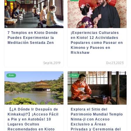
7 Templos en Kioto Donde
¡Experiencias Culturales
Puedes Experimentar la
en Kioto! 12 Actividades
Meditación Sentada Zen
Populares como Pasear en
Kimono y Paseos en
Rickshaw
Sep16,2019
Dic23,2023
Kioto
Kioto
【¿A Dónde Ir Después de
Explora el Sitio del
Kinkakuji?】¡Acceso Fácil
Patrimonio Mundial Templo
a Pie y en Autobús! 10
Ninna-ji con Acceso
Lugares Ocultos
Exclusivo a Áreas
Recomendados en Kioto
Privadas y Ceremonia del