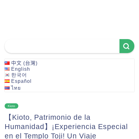
中文 (台灣)
English
한국어
Español
ไทย
Kioto
【Kioto, Patrimonio de la
Humanidad】¡Experiencia Especial
en el Templo Toji! Un Viaje