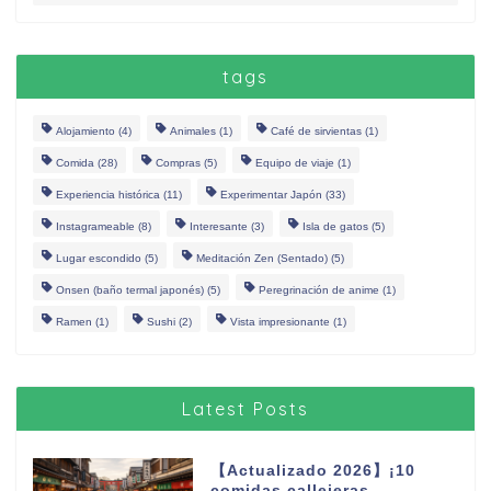
tags
Alojamiento
(4)
Animales
(1)
Café de sirvientas
(1)
Comida
(28)
Compras
(5)
Equipo de viaje
(1)
Experiencia histórica
(11)
Experimentar Japón
(33)
Instagrameable
(8)
Interesante
(3)
Isla de gatos
(5)
Lugar escondido
(5)
Meditación Zen (Sentado)
(5)
Onsen (baño termal japonés)
(5)
Peregrinación de anime
(1)
Ramen
(1)
Sushi
(2)
Vista impresionante
(1)
Latest Posts
【Actualizado 2026】¡10
comidas callejeras