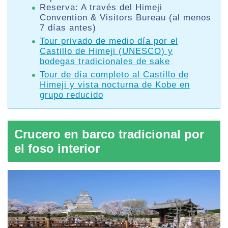
Reserva: A través del Himeji
Convention & Visitors Bureau (al menos
7 días antes)
Tour privado de medio día por el
Castillo de Himeji (UNESCO) y
bodegas tradicionales de sake
Tour de día completo al Castillo de
Himeji y vista nocturna de Kobe en
grupo reducido
Crucero en barco tradicional por
el foso interior