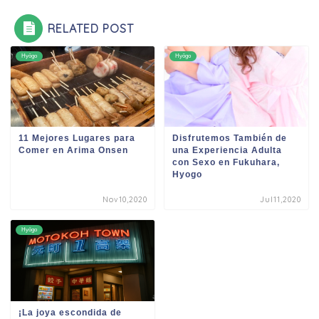
RELATED POST
Hyōgo
Hyōgo
11 Mejores Lugares para
Disfrutemos También de
Comer en Arima Onsen
una Experiencia Adulta
con Sexo en Fukuhara,
Hyogo
Nov10,2020
Jul11,2020
Hyōgo
¡La joya escondida de