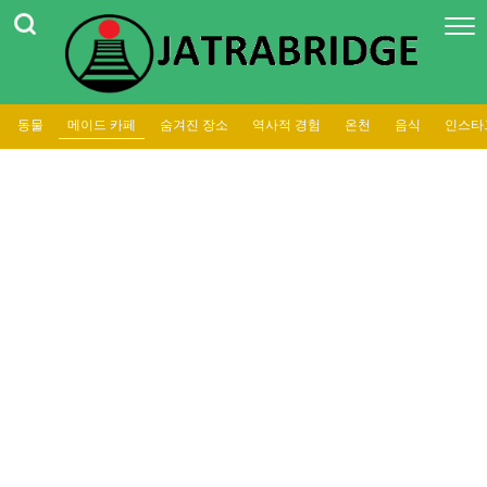
동물
메이드 카페
숨겨진 장소
역사적 경험
온천
음식
인스타