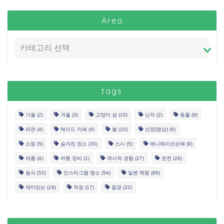
Area
tags
가을
(2)
겨울
(3)
고양이 섬
(10)
닌자
(2)
동물
(9)
라면
(4)
메이드 카페
(4)
봄
(10)
선정(명상)
(6)
쇼핑
(5)
숨겨진 장소
(30)
스시
(5)
애니메이션순례
(9)
여름
(4)
여행 장비
(1)
역사적 경험
(27)
온천
(26)
음식
(52)
인스타그램 명소
(54)
일본 체험
(69)
재미있는
(19)
적응
(17)
절경
(22)