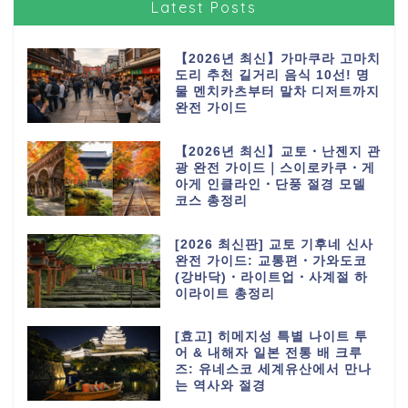
Latest Posts
【2026년 최신】가마쿠라 고마치
도리 추천 길거리 음식 10선! 명
물 멘치카츠부터 말차 디저트까지
완전 가이드
【2026년 최신】교토・난젠지 관
광 완전 가이드｜스이로카쿠・게
아게 인클라인・단풍 절경 모델
코스 총정리
[2026 최신판] 교토 기후네 신사
완전 가이드: 교통편・가와도코
(강바닥)・라이트업・사계절 하
이라이트 총정리
[효고] 히메지성 특별 나이트 투
어 & 내해자 일본 전통 배 크루
즈: 유네스코 세계유산에서 만나
는 역사와 절경