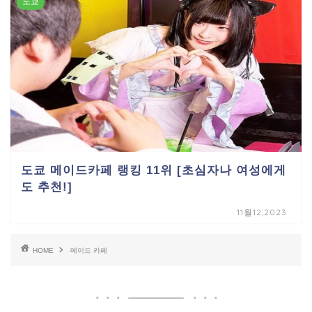
도쿄
도쿄 메이드카페 랭킹 11위 [초심자나 여성에게
도 추천!]
11월12,2023
HOME
메이드 카페