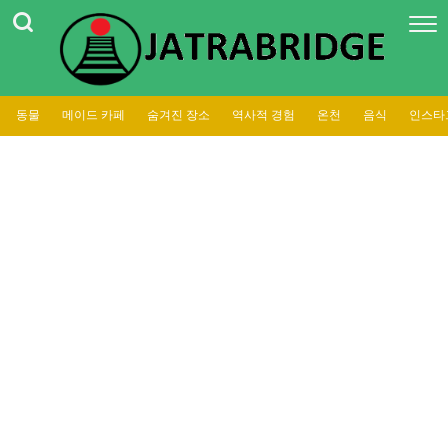
동물
메이드 카페
숨겨진 장소
역사적 경험
온천
음식
인스타