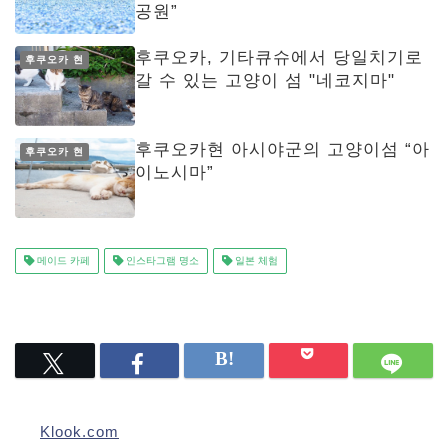
공원”
후쿠오카, 기타큐슈에서 당일치기로
후쿠오카 현
갈 수 있는 고양이 섬 "네코지마"
후쿠오카현 아시야군의 고양이섬 “아
후쿠오카 현
이노시마”
메이드 카페
인스타그램 명소
일본 체험
Klook.com