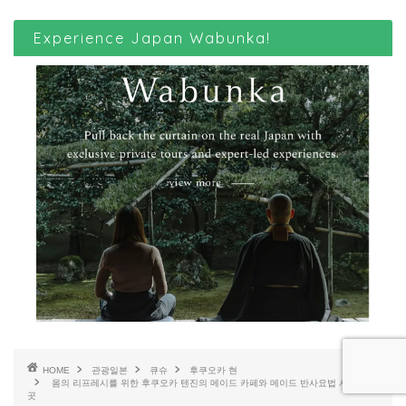
Experience Japan Wabunka!
HOME
관광일본
큐슈
후쿠오카 현
몸의 리프레시를 위한 후쿠오카 텐진의 메이드 카페와 메이드 반사요법 시술소 4
곳