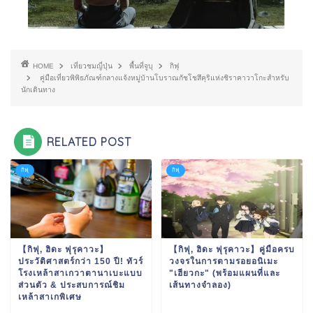
HOME
เที่ยวชมญี่ปุ่น
พื้นที่จูบุ
กิฟุ
คู่มือเที่ยวพิพิธภัณฑ์กลางแจ้งหมู่บ้านโบราณกัชโชสึคุริแห่งชิราคาวาโกะสำหรับ
นักเดินทาง
RELATED POST
กิฟุ
กิฟุ
【กิฟุ, ฮิดะ ฟุรุคาวะ】
【กิฟุ, ฮิดะ ฟุรุคาวะ】คู่มือครบ
ประวัติศาสตร์กว่า 150 ปี! ทัวร์
วงจรในการตามรอยอนิเมะ
โรงเหล้าสาเกวาตานาเบะแบบ
"เฮียวกะ" (พร้อมแผนที่และ
ส่วนตัว & ประสบการณ์ชิม
เส้นทางจำลอง)
เหล้าสาเกพิเศษ