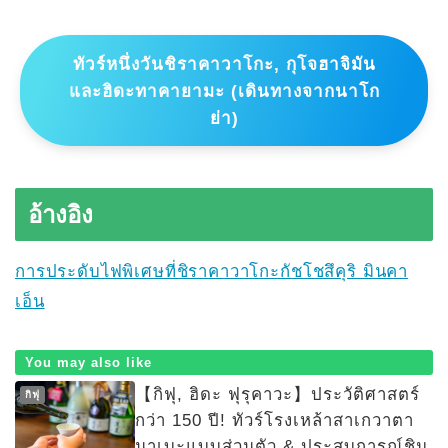
ทัวร์หนึ่งวันชิราคาวาโกะ, กุโจฮาจิมัน
และฮิดะทาคายามะ (เดินทางจากนาโก
ย่า)
อ้างอิง
การประดับไฟพิเศษที่ชิราคาวาโกะกัชโชสึคุริ มินคา
เอ็น
You may also like
【กิฟุ, ฮิดะ ฟุรุคาวะ】ประวัติศาสตร์
กิฟุ
กว่า 150 ปี! ทัวร์โรงเหล้าสาเกวาตา
นาเบะแบบส่วนตัว & ประสบการณ์ชิม