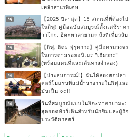
เหล้าสาเกพิเศษ
【2025 ปีล่าสุด】15 สถานที่ที่ต้องไป
กิฟุ
ในกิฟุ! คู่มือฉบับสมบูรณ์ตั้งแต่ชิราคา
วาโกะ, ฮิดะทาคายามะ ถึงที่เที่ยวลับ
【กิฟุ, ฮิดะ ฟุรุคาวะ】คู่มือครบวงจร
กิฟุ
ในการตามรอยอนิเมะ "เฮียวกะ"
(พร้อมแผนที่และเส้นทางจำลอง)
【ประสบการณ์!】ฉันได้ลองตกปลา
กิฟุ
คอร์โมแรนที่แม่น้ำนางาระในกิฟุและ
มันเป็น ○○!!
วันที่สมบูรณ์แบบในฮิดะทาคายามะ:
กิฟุ
สุดยอดทัวร์เดินสำหรับนักชิมและผู้รัก
ประวัติศาสตร์