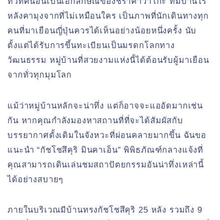
ทิวทัศน์อันเป็นเอกลักษณ์ของชิราคาวาโกะ ที่มีบ้านไร่
หลังคามุงจากที่ไม่เหมือนใคร เป็นภาพที่นักเดินทางทุก
คนที่มาเยือนญี่ปุ่นควรได้เห็นอย่างน้อยหนึ่งครั้ง นับ
ตั้งแต่ได้รับการขึ้นทะเบียนเป็นมรดกโลกทาง
วัฒนธรรม หมู่บ้านที่สวยงามแห่งนี้ได้ต้อนรับผู้มาเยือน
จากทั่วทุกมุมโลก
แม้ว่าหมู่บ้านหลักจะน่าทึ่ง แต่ก็อาจจะแออัดมากเช่น
กัน หากคุณกำลังมองหาสถานที่ที่จะได้สัมผัสกับ
บรรยากาศดั้งเดิมในจังหวะที่ผ่อนคลายมากขึ้น ฉันขอ
แนะนำ “กัชโชสึคุริ มินคาเอ็น” พิพิธภัณฑ์กลางแจ้งที่
คุณสามารถเดินเล่นชมสถาปัตยกรรมอันน่าทึ่งเหล่านี้
ได้อย่างสบายๆ
ภายในบริเวณมีบ้านทรงกัชโชสึคุริ 25 หลัง รวมถึง 9