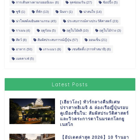
การเดินทางตามรอยอนิเมะ
(6)
จุดซ่อนเร้น
(27)
ช้อปปิ้ง
(5)
ซูชิ
(1)
ที่พัก
(13)
นินจา
(1)
น่าสนใจ
(14)
น่าโพสต์ลงอินสตาแกรม
(45)
ประสบการณ์ทางประวัติศาสตร์
(23)
ราเมน
(4)
ฤดูร้อน
(5)
ฤดูใบไม้ผลิ
(10)
ฤดูใบไม้ร่วง
(3)
สัตว์
(8)
สัมผัสประสบการณ์ญี่ปุ่น
(57)
ออนเซ็น
(21)
อาหาร
(50)
เกาะแมว
(9)
เซนซิตติ้ง (การทำสมาธิ)
(6)
เมดคาเฟ่
(5)
Latest Posts
[เฮียวโงะ] ทัวร์กลางคืนพิเศษ
ปราสาทฮิเมจิ & ล่องเรือญี่ปุ่นรอบ
คูเมืองชั้นใน: สัมผัสประวัติศาสตร์
และวิวตระการตาในมรดกโลกยู
เนสโก
【อัปเดตล่าสุด 2026】10 ร้านอา