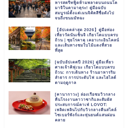
หารสตรีทฟู้ดห้ามพลาดบนถนนโค
มาจิในคามาคุระ! คู่มือฉบับ
สมบูรณ์ตั้งแต่เมนจิคัตสึชื่อดังไป
จนถึงขนมมัทฉะ
【อัปเดตล่าสุด 2026】คู่มือท่อง
เที่ยววัดนันเซ็นจิ เกียวโตแบบครบ
ถ้วน｜ซุยโรคาคุ เคอาเกะอินไคลน์
และเส้นทางชมใบไม้แดงที่สวย
ที่สุด
[ฉบับอัปเดตปี 2026] คู่มือเที่ยว
ศาลเจ้าคิฟุเนะ เกียวโตแบบครบ
ถ้วน: การเดินทาง ร้านอาหารริม
ลำธาร การประดับไฟ และไฮไลต์
ตามฤดูกาล
[คานากาวะ] ล่องเรือชมวิวกลาง
คืนโรงงานคาวาซากิและสัมผัส
ประสบการณ์คาเฟ่ LOVOT:
เพลิดเพลินไปกับวิวกลางคืนสไตล์
ไซเบอร์พังก์และหุ่นยนต์แสนผ่อน
คลาย