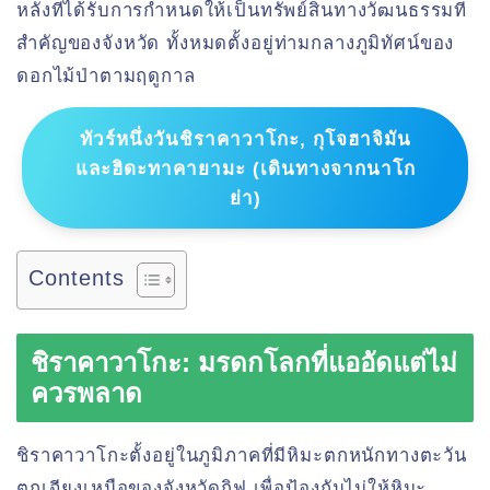
หลังที่ได้รับการกำหนดให้เป็นทรัพย์สินทางวัฒนธรรมที่
สำคัญของจังหวัด ทั้งหมดตั้งอยู่ท่ามกลางภูมิทัศน์ของ
ดอกไม้ป่าตามฤดูกาล
ทัวร์หนึ่งวันชิราคาวาโกะ, กุโจฮาจิมัน
และฮิดะทาคายามะ (เดินทางจากนาโก
ย่า)
Contents
ชิราคาวาโกะ: มรดกโลกที่แออัดแต่ไม่
ควรพลาด
ชิราคาวาโกะตั้งอยู่ในภูมิภาคที่มีหิมะตกหนักทางตะวัน
ตกเฉียงเหนือของจังหวัดกิฟุ เพื่อป้องกันไม่ให้หิมะ