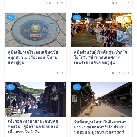
พ.ค.2,2025
ม.ค.6,2025
กิฟุ
กิฟุ
คู่มือเที่ยวเกโระออนเซ็นฉบับ
คู่มือสำหรับผู้เริ่มต้นสู่ระบำกุโจ
สนุกสนาน: เมืองออนเซ็นกบ
โอโดริ: วิธีสนุกกับเทศกาล
แห่งญี่ปุ่น
เต้นรำข้ามคืนของญี่ปุ่น
ส.ค.1,2023
ต.ค.8,2023
กิฟุ
กิฟุ
เที่ยวฮิดะทาคายามะฉบับคน
วันที่สมบูรณ์แบบในฮิดะทาคา
ท้องถิ่น: คู่มือร้านอร่อยและที่
ยามะ: สุดยอดทัวร์เดินสำหรับ
เที่ยวครบใน 1 วัน
นักชิมและผู้รักประวัติศาสตร์