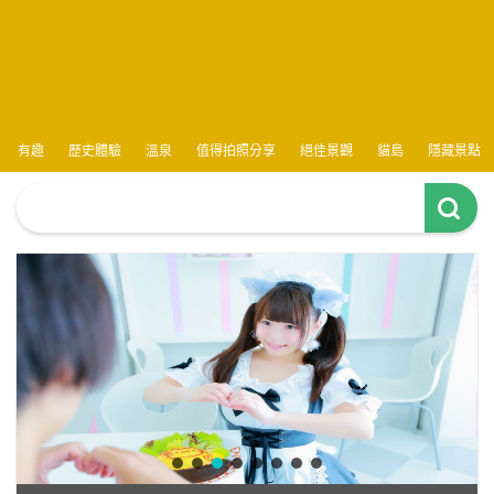
有趣
歷史體驗
溫泉
值得拍照分享
絕佳景觀
貓島
隱藏景點