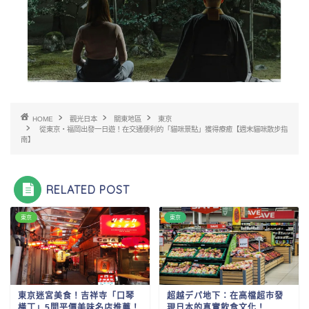
HOME
觀光日本
關東地區
東京
從東京・福岡出發一日遊！在交通便利的「貓咪景點」獲得療癒【週末貓咪散步指
南】
RELATED POST
東京
東京
東京迷宮美食！吉祥寺「口琴
超越デパ地下：在高檔超市發
橫丁」5間平價美味名店推薦！
現日本的真實飲食文化！