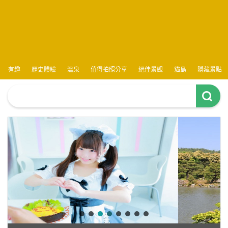
有趣
歷史體驗
溫泉
值得拍照分享
絕佳景觀
貓島
隱藏景點