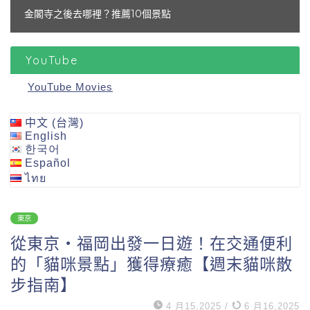
金閣寺之後去哪裡？推薦10個景點
YouTube
YouTube Movies
中文 (台灣)
English
한국어
Español
ไทย
東京
從東京・福岡出發一日遊！在交通便利
的「貓咪景點」獲得療癒【週末貓咪散
步指南】
4 月15,2025
/
6 月16,2025