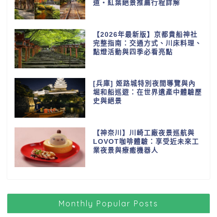
道・紅葉絕景推薦行程詳解
【2026年最新版】京都貴船神社
完整指南：交通方式、川床料理、
點燈活動與四季必看亮點
[兵庫] 姬路城特別夜間導覽與內
堀和船巡遊：在世界遺產中體驗歷
史與絕景
【神奈川】川崎工廠夜景巡航與
LOVOT咖啡體驗：享受近未來工
業夜景與療癒機器人
Monthly Popular Posts