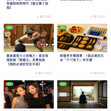
穿越到昭和時代【復古橫丁指
南】
4 月9,2025
4 月1,2025
東京
東京
親身感受力士的魄力！東京相
終極伴手禮清單：7款必買的日
撲部屋「朝稽古」見學指南
本「デパ地下」伴手禮
【預約必須的完全手冊】
4 月22,2025
4 月4,2025
東京
東京