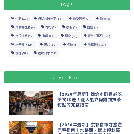
tags
住宿
(17)
值得拍照分享
(54)
動漫朝聖
(9)
動物
(8)
女僕咖啡廳
(4)
寿司
(5)
忍者
(2)
拉麵
(4)
旅行裝備
(1)
有趣
(21)
溫泉
(26)
禪坐（冥想）
(6)
絕佳景觀
(24)
貓島
(10)
購物
(5)
隱藏景點
(27)
食物
(53)
體驗日本
(68)
Latest Posts
【2026年最新】鎌倉小町通必吃
美食10選！從人氣炸肉餅到抹茶
甜點的完整指南
【2026年最新】京都南禪寺旅遊
完整指南｜水路閣・蹴上傾斜鐵