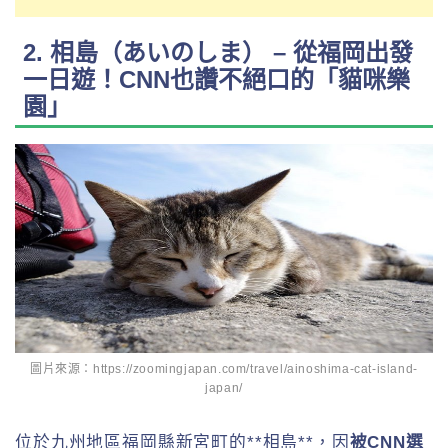
2. 相島（あいのしま） – 從福岡出發
一日遊！CNN也讚不絕口的「貓咪樂
園」
圖片來源：
https://zoomingjapan.com/travel/ainoshima-cat-island-
japan/
位於九州地區福岡縣新宮町的**相島**，因
被CNN選