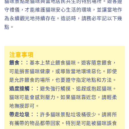
貓咪景點是貓咪與當地居民共生的特別場所。遊客遵
守禮儀，才能維護貓咪安心生活的環境，並讓當地作
為永續觀光地持續存在。造訪時，請務必牢記以下幾
點。
注意事項
餵食：：
基本上禁止餵食貓咪。遊客隨意餵食，
可能損害貓咪健康，或導致當地環境惡化。即使
是允許餵食的場所，也要遵守指定地點和方法。
過度接觸：：
避免強行觸摸、追趕或抱起貓咪。
貓咪可能會感到壓力。如果貓咪靠近您，請輕柔
地撫摸即可。
帶走垃圾：：
許多貓咪景點垃圾桶很少。請將所
有攜帶的物品都帶回家。特別是可能被貓咪誤食