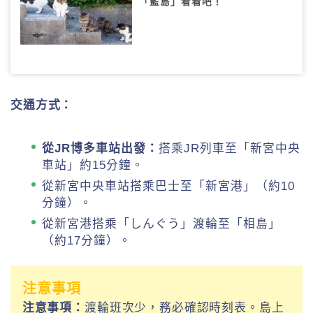
「藍島」看看吧！
交通方式：
從JR博多車站出發：
搭乘JR列車至「新宮中央
車站」約15分鐘。
從新宮中央車站搭乘巴士至「新宮港」（約10
分鐘）。
從新宮港搭乘「しんぐう」渡輪至「相島」
（約17分鐘）。
注意事項
注意事項：
渡輪班次少，務必確認時刻表。島上