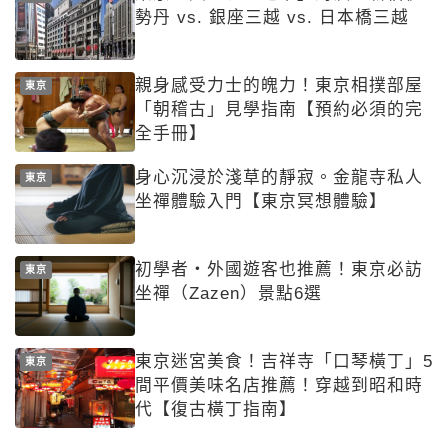
勢丹 vs. 銀座三越 vs. 日本橋三越
親身感受力士的魄力！東京相撲部屋
東京
「朝稽古」見學指南【預約必須的完
全手冊】
身心沉浸於淺草的靜寂。金龍寺私人
東京
坐禪體驗入門【東京冥想體驗】
初學者・外國遊客也推薦！東京必訪
東京
坐禪（Zazen）景點6選
東京迷宮美食！吉祥寺「口琴橫丁」5
東京
間平價美味名店推薦！穿越到昭和時
代【復古橫丁指南】