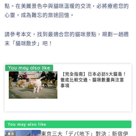
點。在美麗景色中與貓咪溫暖的交流，必將療癒您的
心靈，成為難忘的旅途回憶。
請參考本文，找到最適合您的貓咪景點，規劃一趟週
末「貓咪散步」吧！
【完全指南】日本必訪5大貓島！
徹底比較交通、貓咪數量與注意
事項
You may also like
東京三大「デパ地下」對決：新宿伊
東京