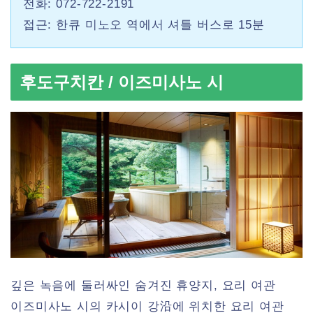
전화: 072-722-2191
접근: 한큐 미노오 역에서 셔틀 버스로 15분
후도구치칸 / 이즈미사노 시
깊은 녹음에 둘러싸인 숨겨진 휴양지, 요리 여관
이즈미사노 시의 카시이 강沿에 위치한 요리 여관