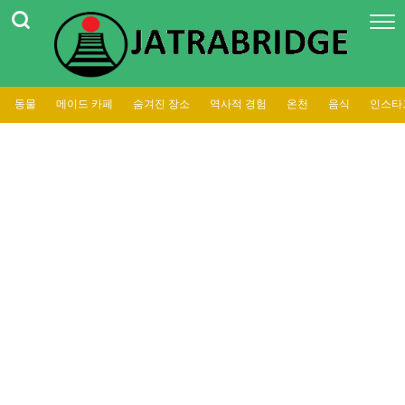
동물
메이드 카페
숨겨진 장소
역사적 경험
온천
음식
인스타