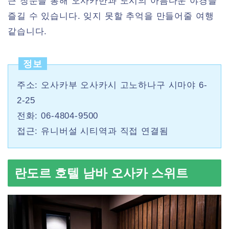
큰 창문을 통해 오사카만과 도시의 아름다운 야경을
즐길 수 있습니다. 잊지 못할 추억을 만들어줄 여행
같습니다.
정보
주소: 오사카부 오사카시 고노하나구 시마야 6-
2-25
전화: 06-4804-9500
접근: 유니버설 시티역과 직접 연결됨
란도르 호텔 남바 오사카 스위트