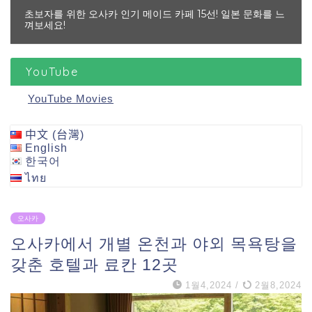
초보자를 위한 오사카 인기 메이드 카페 15선! 일본 문화를 느
껴보세요!
YouTube
YouTube Movies
中文 (台灣)
English
한국어
ไทย
오사카
오사카에서 개별 온천과 야외 목욕탕을
갖춘 호텔과 료칸 12곳
1월4,2024
/
2월8,2024