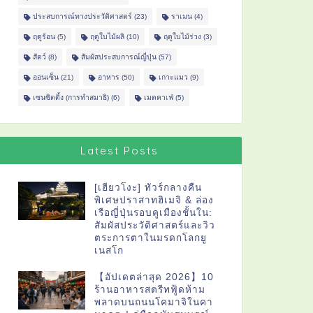
ประสบการณ์ทางประวัติศาสตร์
(23)
ราเมน
(4)
ฤดูร้อน
(5)
ฤดูใบไม้ผลิ
(10)
ฤดูใบไม้ร่วง
(3)
สัตว์
(8)
สัมผัสประสบการณ์ญี่ปุ่น
(57)
ออนเซ็น
(21)
อาหาร
(50)
เกาะแมว
(9)
เซนซิตติ้ง (การทำสมาธิ)
(6)
เมดคาเฟ่
(5)
Latest Posts
[เฮียวโงะ] ทัวร์กลางคืน
พิเศษปราสาทฮิเมจิ & ล่อง
เรือญี่ปุ่นรอบคูเมืองชั้นใน:
สัมผัสประวัติศาสตร์และวิว
ตระการตาในมรดกโลกยู
เนสโก
【อัปเดตล่าสุด 2026】10
ร้านอาหารสตรีทฟู้ดห้าม
พลาดบนถนนโคมาจิในคา