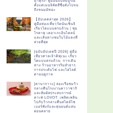
มาคุระ! คู่มือฉบับสมบูรณ์
ตั้งแต่เมนจิคัตสึชื่อดังไปจน
ถึงขนมมัทฉะ
【อัปเดตล่าสุด 2026】
คู่มือท่องเที่ยววัดนันเซ็นจิ
เกียวโตแบบครบถ้วน｜ซุย
โรคาคุ เคอาเกะอินไคลน์
และเส้นทางชมใบไม้แดงที่
สวยที่สุด
[ฉบับอัปเดตปี 2026] คู่มือ
เที่ยวศาลเจ้าคิฟุเนะ เกียว
โตแบบครบถ้วน: การเดิน
ทาง ร้านอาหารริมลำธาร
การประดับไฟ และไฮไลต์
ตามฤดูกาล
[คานากาวะ] ล่องเรือชมวิว
กลางคืนโรงงานคาวาซากิ
และสัมผัสประสบการณ์
คาเฟ่ LOVOT: เพลิดเพลิน
ไปกับวิวกลางคืนสไตล์ไซ
เบอร์พังก์และหุ่นยนต์แสน
ผ่อนคลาย