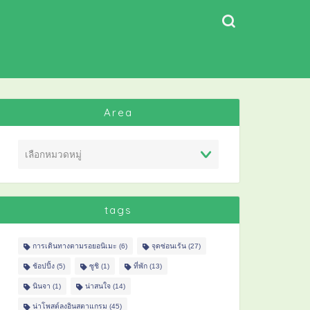
Area
tags
การเดินทางตามรอยอนิเมะ
(6)
จุดซ่อนเร้น
(27)
ช้อปปิ้ง
(5)
ซูชิ
(1)
ที่พัก
(13)
นินจา
(1)
น่าสนใจ
(14)
น่าโพสต์ลงอินสตาแกรม
(45)