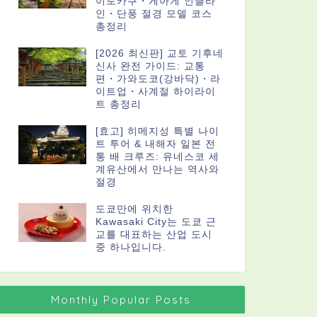
이로카쿠・게아게 인클라
인・단풍 절경 모델 코스
총정리
[2026 최신판] 교토 기후네
신사 완전 가이드: 교통
편・가와도코(강바닥)・라
이트업・사계절 하이라이
트 총정리
[효고] 히메지성 특별 나이
트 투어 & 내해자 일본 전
통 배 크루즈: 유네스코 세
계유산에서 만나는 역사와
절경
도쿄만에 위치한
Kawasaki City는 도쿄 근
교를 대표하는 산업 도시
중 하나입니다.
Monthly Popular Posts