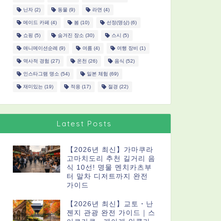
닌자
(2)
동물
(9)
라면
(4)
메이드 카페
(4)
봄
(10)
선정(명상)
(6)
쇼핑
(5)
숨겨진 장소
(30)
스시
(5)
애니메이션순례
(9)
여름
(4)
여행 장비
(1)
역사적 경험
(27)
온천
(26)
음식
(52)
인스타그램 명소
(54)
일본 체험
(69)
재미있는
(19)
적응
(17)
절경
(22)
Latest Posts
【2026년 최신】가마쿠라
고마치도리 추천 길거리 음
식 10선! 명물 멘치카츠부
터 말차 디저트까지 완전
가이드
【2026년 최신】교토・난
젠지 관광 완전 가이드｜스