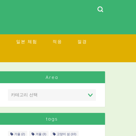
소
일본 체험
적응
절경
Area
tags
가을
(2)
겨울
(3)
고양이 섬
(10)