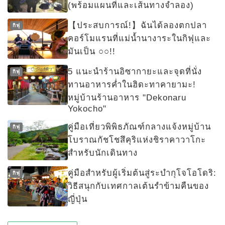
(พร้อมแผนที่และเส้นทางจำลอง)
【ประสบการณ์!】ฉันได้ลองตกปลา
กิฟุ
คอร์โมแรนที่แม่น้ำนางาระในกิฟุและ
มันเป็น ○○!!
5 แนะนำร้านอิซากายะและจุดที่นั่ง
กิฟุ
ทานอาหารค่ำในฮิดะทาคายามะ!
หมู่บ้านร้านอาหาร "Dekonaru
Yokocho"
คู่มือเที่ยวพิพิธภัณฑ์กลางแจ้งหมู่บ้าน
กิฟุ
โบราณกัชโชสึคุริแห่งชิราคาวาโกะ
สำหรับนักเดินทาง
คู่มือสำหรับผู้เริ่มต้นสู่ระบำกุโจโอโดริ:
กิฟุ
วิธีสนุกกับเทศกาลเต้นรำข้ามคืนของ
ญี่ปุ่น