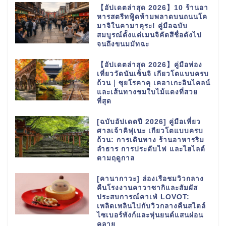
【อัปเดตล่าสุด 2026】10 ร้านอา
หารสตรีทฟู้ดห้ามพลาดบนถนนโค
มาจิในคามาคุระ! คู่มือฉบับ
สมบูรณ์ตั้งแต่เมนจิคัตสึชื่อดังไป
จนถึงขนมมัทฉะ
【อัปเดตล่าสุด 2026】คู่มือท่อง
เที่ยววัดนันเซ็นจิ เกียวโตแบบครบ
ถ้วน｜ซุยโรคาคุ เคอาเกะอินไคลน์
และเส้นทางชมใบไม้แดงที่สวย
ที่สุด
[ฉบับอัปเดตปี 2026] คู่มือเที่ยว
ศาลเจ้าคิฟุเนะ เกียวโตแบบครบ
ถ้วน: การเดินทาง ร้านอาหารริม
ลำธาร การประดับไฟ และไฮไลต์
ตามฤดูกาล
[คานากาวะ] ล่องเรือชมวิวกลาง
คืนโรงงานคาวาซากิและสัมผัส
ประสบการณ์คาเฟ่ LOVOT:
เพลิดเพลินไปกับวิวกลางคืนสไตล์
ไซเบอร์พังก์และหุ่นยนต์แสนผ่อน
คลาย