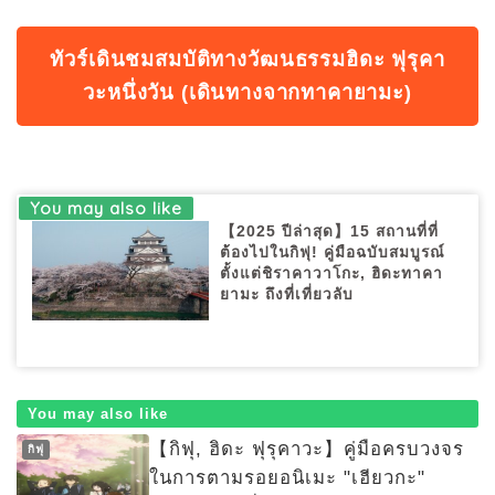
ทัวร์เดินชมสมบัติทางวัฒนธรรมฮิดะ ฟุรุคา
วะหนึ่งวัน (เดินทางจากทาคายามะ)
【2025 ปีล่าสุด】15 สถานที่ที่
ต้องไปในกิฟุ! คู่มือฉบับสมบูรณ์
ตั้งแต่ชิราคาวาโกะ, ฮิดะทาคา
ยามะ ถึงที่เที่ยวลับ
You may also like
【กิฟุ, ฮิดะ ฟุรุคาวะ】คู่มือครบวงจร
กิฟุ
ในการตามรอยอนิเมะ "เฮียวกะ"