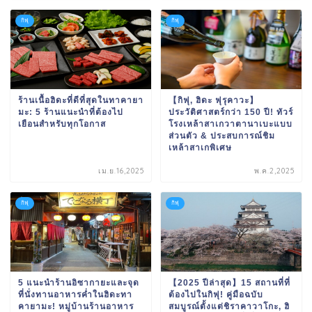
กิฟุ
กิฟุ
ร้านเนื้อฮิดะที่ดีที่สุดในทาคายา
【กิฟุ, ฮิดะ ฟุรุคาวะ】
มะ: 5 ร้านแนะนำที่ต้องไป
ประวัติศาสตร์กว่า 150 ปี! ทัวร์
เยือนสำหรับทุกโอกาส
โรงเหล้าสาเกวาตานาเบะแบบ
ส่วนตัว & ประสบการณ์ชิม
เหล้าสาเกพิเศษ
เม.ย.16,2025
พ.ค.2,2025
กิฟุ
กิฟุ
5 แนะนำร้านอิซากายะและจุด
【2025 ปีล่าสุด】15 สถานที่ที่
ที่นั่งทานอาหารค่ำในฮิดะทา
ต้องไปในกิฟุ! คู่มือฉบับ
คายามะ! หมู่บ้านร้านอาหาร
สมบูรณ์ตั้งแต่ชิราคาวาโกะ, ฮิ