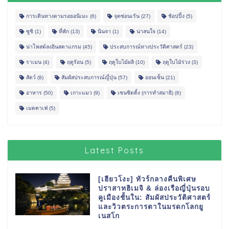
การเดินทางตามรอยอนิเมะ
(6)
จุดซ่อนเร้น
(27)
ช้อปปิ้ง
(5)
ซูชิ
(1)
ที่พัก
(13)
นินจา
(1)
น่าสนใจ
(14)
น่าโพสต์ลงอินสตาแกรม
(45)
ประสบการณ์ทางประวัติศาสตร์
(23)
ราเมน
(4)
ฤดูร้อน
(5)
ฤดูใบไม้ผลิ
(10)
ฤดูใบไม้ร่วง
(3)
สัตว์
(8)
สัมผัสประสบการณ์ญี่ปุ่น
(57)
ออนเซ็น
(21)
อาหาร
(50)
เกาะแมว
(9)
เซนซิตติ้ง (การทำสมาธิ)
(6)
เมดคาเฟ่
(5)
Latest Posts
[เฮียวโงะ] ทัวร์กลางคืนพิเศษ
ปราสาทฮิเมจิ & ล่องเรือญี่ปุ่นรอบ
คูเมืองชั้นใน: สัมผัสประวัติศาสตร์
และวิวตระการตาในมรดกโลกยู
เนสโก