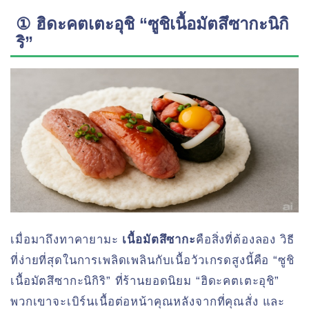
① ฮิดะคตเตะอุชิ “ซูชิเนื้อมัตสึซากะนิกิ
ริ”
เมื่อมาถึงทาคายามะ
เนื้อมัตสึซากะ
คือสิ่งที่ต้องลอง วิธี
ที่ง่ายที่สุดในการเพลิดเพลินกับเนื้อวัวเกรดสูงนี้คือ “ซูชิ
เนื้อมัตสึซากะนิกิริ” ที่ร้านยอดนิยม “ฮิดะคตเตะอุชิ”
พวกเขาจะเบิร์นเนื้อต่อหน้าคุณหลังจากที่คุณสั่ง และ