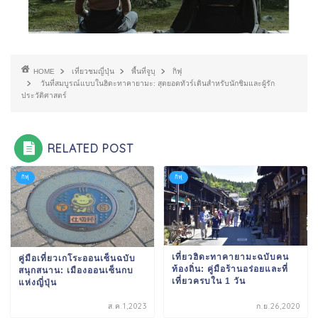
HOME
เที่ยวชมญี่ปุ่น
พื้นที่จูบุ
กิฟุ
วันที่สมบูรณ์แบบในฮิดะทาคายามะ: สุดยอดทัวร์เดินสำหรับนักชิมและผู้รัก
ประวัติศาสตร์
RELATED POST
กิฟุ
กิฟุ
เที่ยวฮิดะทาคายามะฉบับคน
คู่มือเที่ยวเกโระออนเซ็นฉบับ
ท้องถิ่น: คู่มือร้านอร่อยและที่
สนุกสนาน: เมืองออนเซ็นกบ
เที่ยวครบใน 1 วัน
แห่งญี่ปุ่น
ส.ค.1,2023
ก.ย.26,2020