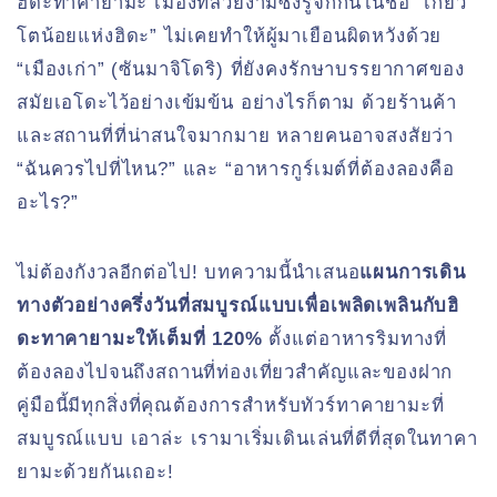
ฮิดะทาคายามะ เมืองที่สวยงามซึ่งรู้จักกันในชื่อ “เกียว
โตน้อยแห่งฮิดะ” ไม่เคยทำให้ผู้มาเยือนผิดหวังด้วย
“เมืองเก่า” (ซันมาจิโดริ) ที่ยังคงรักษาบรรยากาศของ
สมัยเอโดะไว้อย่างเข้มข้น อย่างไรก็ตาม ด้วยร้านค้า
และสถานที่ที่น่าสนใจมากมาย หลายคนอาจสงสัยว่า
“ฉันควรไปที่ไหน?” และ “อาหารกูร์เมต์ที่ต้องลองคือ
อะไร?”
ไม่ต้องกังวลอีกต่อไป! บทความนี้นำเสนอ
แผนการเดิน
ทางตัวอย่างครึ่งวันที่สมบูรณ์แบบเพื่อเพลิดเพลินกับฮิ
ดะทาคายามะให้เต็มที่ 120%
ตั้งแต่อาหารริมทางที่
ต้องลองไปจนถึงสถานที่ท่องเที่ยวสำคัญและของฝาก
คู่มือนี้มีทุกสิ่งที่คุณต้องการสำหรับทัวร์ทาคายามะที่
สมบูรณ์แบบ เอาล่ะ เรามาเริ่มเดินเล่นที่ดีที่สุดในทาคา
ยามะด้วยกันเถอะ!