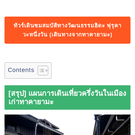
ทัวร์เดินชมสมบัติทางวัฒนธรรมฮิดะ ฟุรุคา
วะหนึ่งวัน (เดินทางจากทาคายามะ)
Contents
[สรุป] แผนการเดินเที่ยวครึ่งวันในเมือง
เก่าทาคายามะ