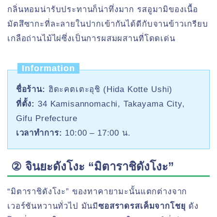
กลิ่นหอมน่ารับประทานก็น่าทึ่งมาก รสอูมามิของเนื้อ
มัตสึซากะที่ละลายในปากเข้ากันได้ดีกับจานข้าวเกรียบ
เกลือถ่านไม้ไผ่ซึ่งเป็นการผสมผสานที่โดดเด่น
Information
ชื่อร้าน:
ฮิดะคตเตะอุชิ (Hida Kotte Ushi)
ที่ตั้ง:
34 Kamisannomachi, Takayama City,
Gifu Prefecture
เวลาทำการ:
10:00 – 17:00 น.
② จินยะดังโงะ “มิตาราชิดังโงะ”
“มิตาราชิดังโงะ” ของทาคายามะนั้นแตกต่างจาก
เวอร์ชันหวานทั่วไป มันมี
ซอสราดรสเค็มจากโชยุ
ดัง