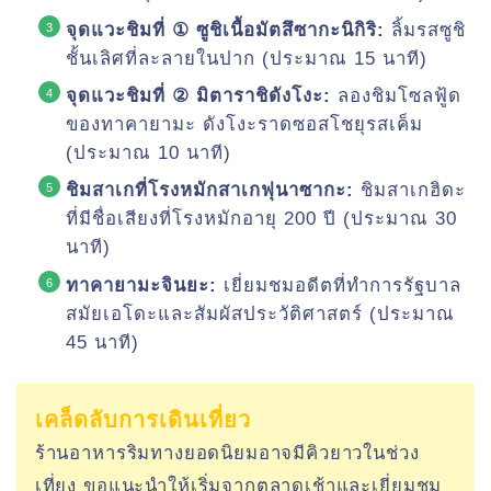
จุดแวะชิมที่ ① ซูชิเนื้อมัตสึซากะนิกิริ:
ลิ้มรสซูชิ
ชั้นเลิศที่ละลายในปาก (ประมาณ 15 นาที)
จุดแวะชิมที่ ② มิตาราชิดังโงะ:
ลองชิมโซลฟู้ด
ของทาคายามะ ดังโงะราดซอสโชยุรสเค็ม
(ประมาณ 10 นาที)
ชิมสาเกที่โรงหมักสาเกฟุนาซากะ:
ชิมสาเกฮิดะ
ที่มีชื่อเสียงที่โรงหมักอายุ 200 ปี (ประมาณ 30
นาที)
ทาคายามะจินยะ:
เยี่ยมชมอดีตที่ทำการรัฐบาล
สมัยเอโดะและสัมผัสประวัติศาสตร์ (ประมาณ
45 นาที)
เคล็ดลับการเดินเที่ยว
ร้านอาหารริมทางยอดนิยมอาจมีคิวยาวในช่วง
เที่ยง ขอแนะนำให้เริ่มจากตลาดเช้าและเยี่ยมชม