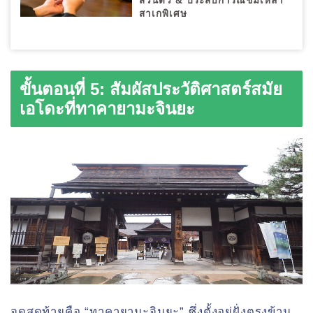
ส่วนตัว & ประสบการณ์ชิมเหล้า
สาเกพิเศษ
ขั้นตอนที่ 5: สัมผัสประวัติศาสตร์สมัย
เอโดะที่ทาคายามะจินยะ
จุดสุดท้ายคือ “ทาคายามะจินยะ” ซึ่งตั้งอยู่ฝั่งตรงข้าม