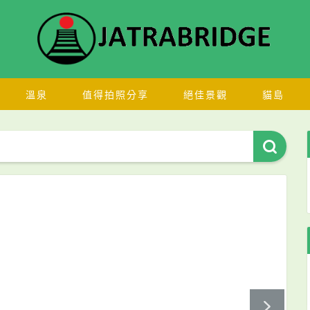
溫泉
值得拍照分享
絕佳景觀
貓島