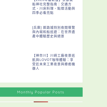
船神社完整指南：交通方
式、川床料理、點燈活動與
四季必看亮點
[兵庫] 姬路城特別夜間導覽
與內堀和船巡遊：在世界遺
產中體驗歷史與絕景
【神奈川】川崎工廠夜景巡
航與LOVOT咖啡體驗：享
受近未來工業夜景與療癒機
器人
Monthly Popular Posts