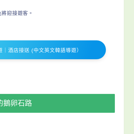
兔將迎接遊客。
｜酒店接送 (中文英文韓語導遊）
的鵝卵石路