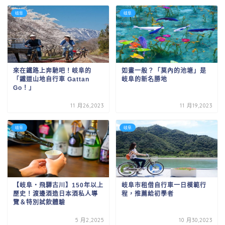
岐阜
岐阜
來在鐵路上奔馳吧！岐阜的
如畫一般？「莫內的池塘」是
「鐵道山地自行車 Gattan
岐阜的新名勝地
Go！」
11 月26,2023
11 月19,2023
岐阜
岐阜
【岐阜・飛驒古川】150年以上
岐阜市租借自行車一日模範行
歷史！渡邊酒造日本酒私人導
程，推薦給初學者
覽＆特別試飲體驗
5 月2,2025
10 月30,2023