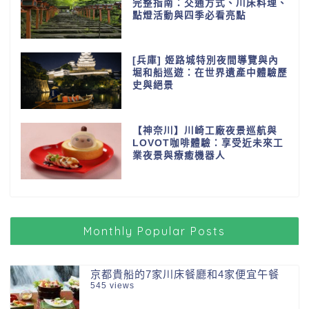
完整指南：交通方式、川床料理、
點燈活動與四季必看亮點
[兵庫] 姬路城特別夜間導覽與內
堀和船巡遊：在世界遺產中體驗歷
史與絕景
【神奈川】川崎工廠夜景巡航與
LOVOT咖啡體驗：享受近未來工
業夜景與療癒機器人
Monthly Popular Posts
京都貴船的7家川床餐廳和4家便宜午餐
545 views