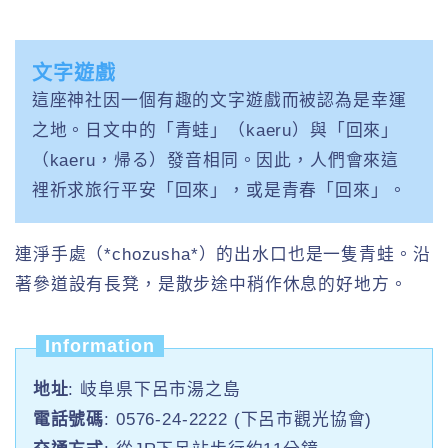
文字遊戲
這座神社因一個有趣的文字遊戲而被認為是幸運
之地。日文中的「青蛙」（kaeru）與「回來」
（kaeru，帰る）發音相同。因此，人們會來這
裡祈求旅行平安「回來」，或是青春「回來」。
連淨手處（*chozusha*）的出水口也是一隻青蛙。沿
著參道設有長凳，是散步途中稍作休息的好地方。
Information
地址
: 岐阜県下呂市湯之島
電話號碼
: 0576-24-2222 (下呂市觀光協會)