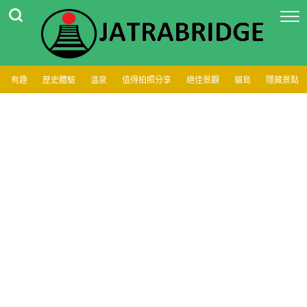
有趣
歷史體驗
溫泉
值得拍照分享
絕佳景觀
貓島
隱藏景點