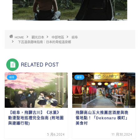
HOME
觀光日本
中部地區
岐阜
下呂溫泉趣味指南：日本的青蛙溫泉鄉
RELATED POST
岐阜
岐阜
【岐阜，飛驒古川】《冰菓》
飛騨高山五大推薦居酒屋與晚
動漫聖地巡禮完全指南 (附地圖
餐地點！「Dekonaru 橫町」
與建議行程)
美食村
5 月6,2024
11 月30,2024