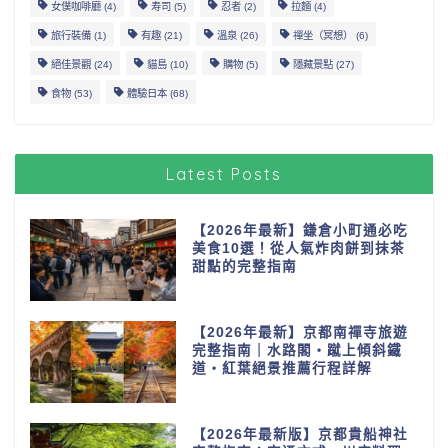
女僕咖啡廳
(4)
寿司
(5)
忍者
(2)
拉麵
(4)
旅行裝備
(1)
有趣
(21)
溫泉
(26)
禪坐（冥想）
(6)
絕佳景觀
(24)
貓島
(10)
購物
(5)
隱藏景點
(27)
食物
(53)
體驗日本
(68)
Latest Posts
【2026年最新】鎌倉小町通必吃
美食10選！從人氣炸肉餅到抹茶
甜點的完整指南
【2026年最新】京都南禪寺旅遊
完整指南｜水路閣・蹴上傾斜鐵
道・紅葉絕景推薦行程詳解
【2026年最新版】京都貴船神社