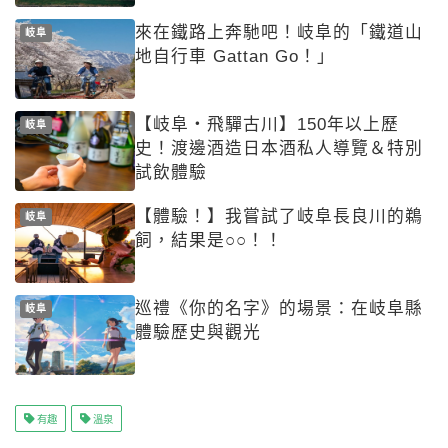
來在鐵路上奔馳吧！岐阜的「鐵道山
岐阜
地自行車 Gattan Go！」
【岐阜・飛驒古川】150年以上歷
岐阜
史！渡邊酒造日本酒私人導覽＆特別
試飲體驗
【體驗！】我嘗試了岐阜長良川的鵜
岐阜
飼，結果是○○！！
巡禮《你的名字》的場景：在岐阜縣
岐阜
體驗歷史與觀光
有趣
溫泉