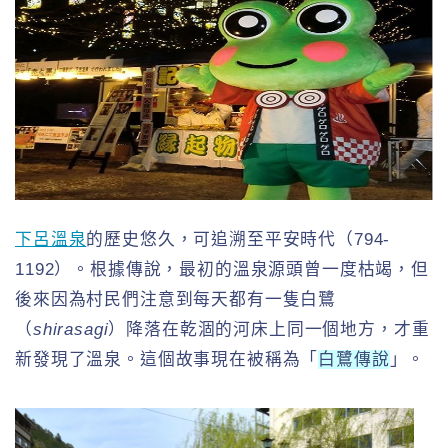
下呂溫泉
的歷史悠久，可追溯至平安時代（794-
1192）。根據傳說，最初的溫泉源頭曾一度枯竭，但
後來因為村民們注意到每天都有一隻白鷺
（
shirasagi
）降落在乾涸的河床上同一個地方，才重
新發現了溫泉。這個故事現在被稱為「
白鷺傳說
」。