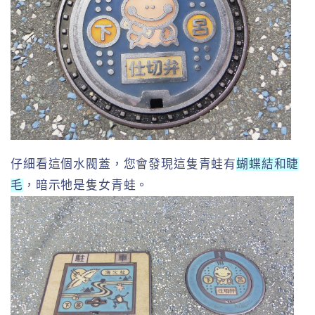
仔細看這個水閥蓋，您會發現這隻青蛙有
蝴蝶結和睫
毛
，暗示牠是隻女青蛙。