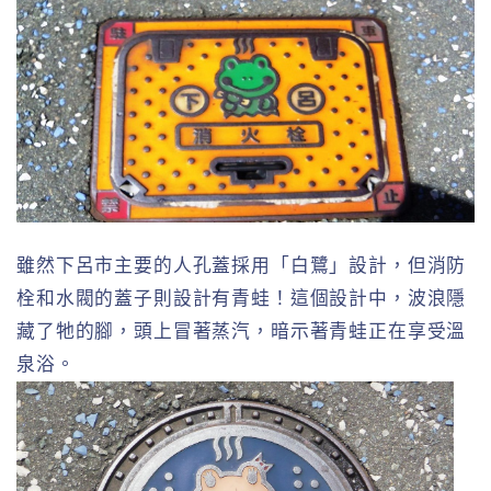
雖然下呂市主要的人孔蓋採用「白鷺」設計，但消防
栓和水閥的蓋子則設計有青蛙！這個設計中，波浪隱
藏了牠的腳，頭上冒著蒸汽，暗示著青蛙正在享受溫
泉浴。