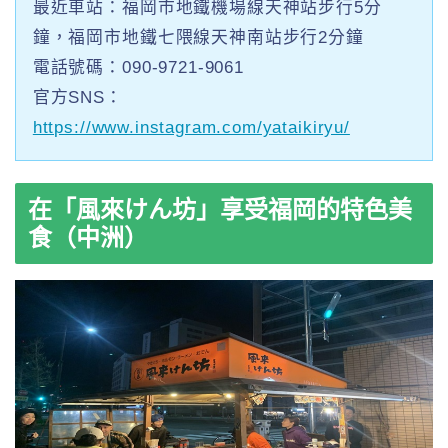
最近車站：福岡市地鐵機場線天神站步行5分
鐘，福岡市地鐵七隈線天神南站步行2分鐘
電話號碼：090-9721-9061
官方SNS：
https://www.instagram.com/yataikiryu/
在「風來けん坊」享受福岡的特色美
食（中洲）