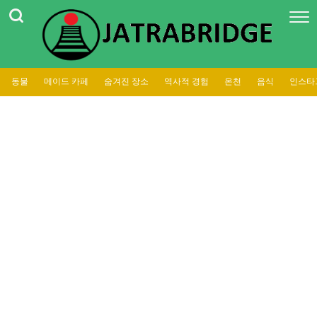
동물
메이드 카페
숨겨진 장소
역사적 경험
온천
음식
인스타