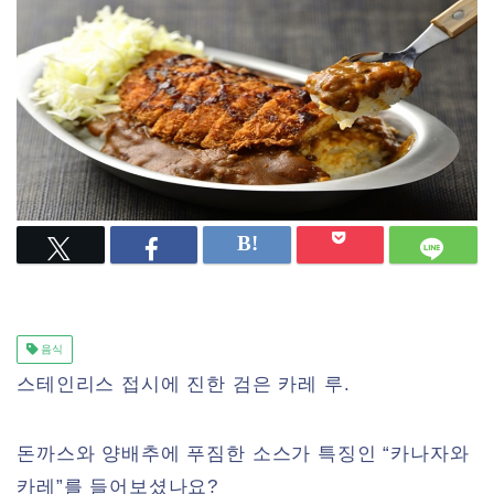
음식
스테인리스 접시에 진한 검은 카레 루.
돈까스와 양배추에 푸짐한 소스가 특징인 “카나자와
카레”를 들어보셨나요?