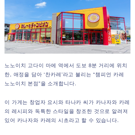
노노이치 고다이 마에 역에서 도보 8분 거리에 위치
한, 애정을 담아 ‘찬카레’라고 불리는 “챔피언 카레
노노이치 본점”을 소개합니다.
이 가게는 창업자 요시와 타나카 씨가 카나자와 카레
의 레시피와 독특한 스타일을 창조한 것으로 알려져
있어 카나자와 카레의 시초라고 할 수 있습니다.