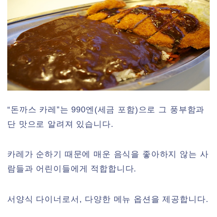
“돈까스 카레”는 990엔(세금 포함)으로 그 풍부함과
단 맛으로 알려져 있습니다.
카레가 순하기 때문에 매운 음식을 좋아하지 않는 사
람들과 어린이들에게 적합합니다.
서양식 다이너로서, 다양한 메뉴 옵션을 제공합니다.