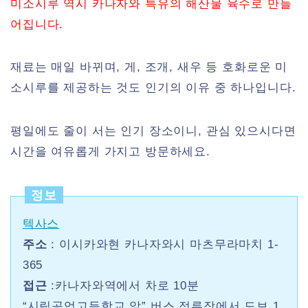
미소시루 역시 카나자와 특유의 해산물 육수로 만들
어집니다.
재료는 매일 바뀌며, 게, 조개, 새우 등 호화로운 미
소시루를 제공하는 것도 인기의 이유 중 하나입니다.
평일에도 줄이 서는 인기 장소이니, 관심 있으시다면
시간을 여유롭게 가지고 방문하세요.
정보
텍사스
주소
: 이시카와현 카나자와시 마츠무라마치 1-
365
접근
:카나자와역에서 차로 10분
“시립공업고등학교 앞” 버스 정류장에서 도보 1