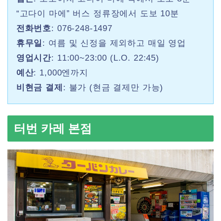
“고다이 마에” 버스 정류장에서 도보 10분
전화번호
: 076-248-1497
휴무일
: 여름 및 신정을 제외하고 매일 영업
영업시간
: 11:00~23:00 (L.O. 22:45)
예산
: 1,000엔까지
비현금 결제
: 불가 (현금 결제만 가능)
터번 카레 본점