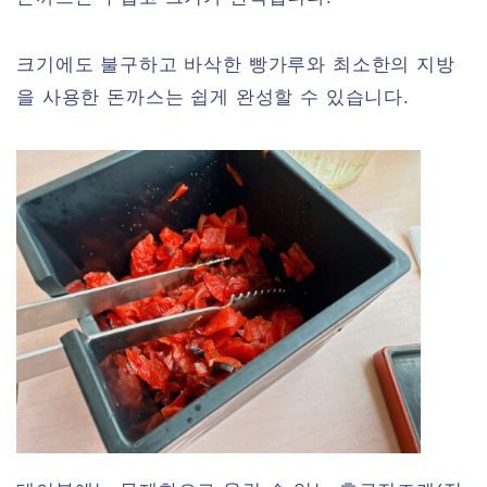
크기에도 불구하고 바삭한 빵가루와 최소한의 지방
을 사용한 돈까스는 쉽게 완성할 수 있습니다.