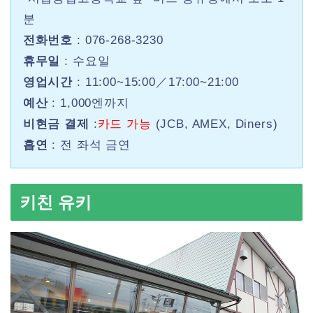
분
전화번호
: 076-268-3230
휴무일
: 수요일
영업시간
: 11:00~15:00／17:00~21:00
예산
: 1,000엔까지
비현금 결제
:
카드 가능
(JCB, AMEX, Diners)
흡연
: 전 좌석 금연
키친 유키