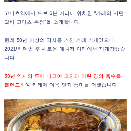
고마츠역에서 도보 6분 거리에 위치한 “카레의 시민
알바 고마츠 본점”을 소개합니다.
원래 50년 이상의 역사를 가진 카레 가게였으나,
2021년 폐업 후 새로운 매니저 아래에서 재개장했습
니다.
50년 역사의 루에 나고야 코친과 어린 양의 육수를
블렌드
하여 카레에 더욱 맛과 풍미를 더했습니다.