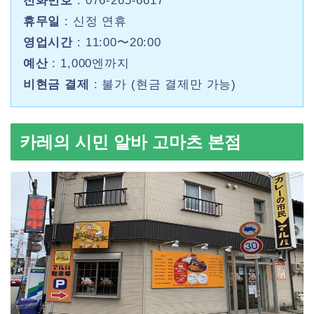
전화번호
: 076-265-6617
휴무일
: 신정 연휴
영업시간
: 11:00〜20:00
예산
: 1,000엔까지
비현금 결제
: 불가 (현금 결제만 가능)
카레의 시민 알바 고마츠 본점